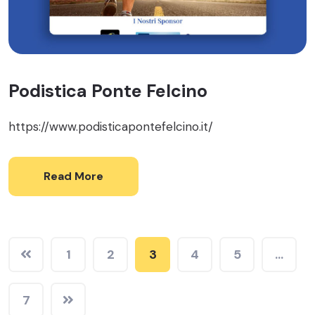
Podistica Ponte Felcino
https://www.podisticapontefelcino.it/
Read More
1
2
3
4
5
…
7